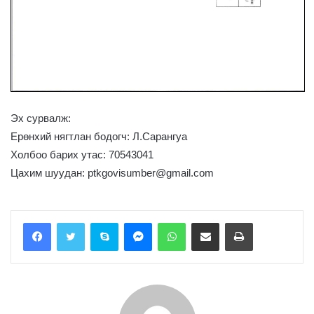
Эх сурвалж:
Ерөнхий нягтлан бодогч: Л.Сарангуа
Холбоо барих утас: 70543041
Цахим шуудан: ptkgovisumber@gmail.com
Skype
Messenger
WhatsApp
Share via Email
Print