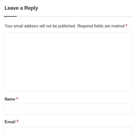
Leave a Reply
Your email address will not be published.
Required fields are marked
*
C
o
m
m
e
n
t
Name
*
*
Email
*