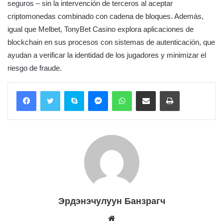
seguros – sin la intervención de terceros al aceptar
criptomonedas combinado con cadena de bloques. Además,
igual que Melbet, TonyBet Casino explora aplicaciones de
blockchain en sus procesos con sistemas de autenticación, que
ayudan a verificar la identidad de los jugadores y minimizar el
riesgo de fraude.
Skype
Messenger
WhatsApp
Share via Email
Print
Эрдэнэчулуун Банзрагч
W