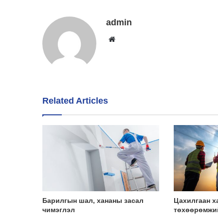
admin
Website
Related Articles
Барилгын шал, хананы засал
Цахилгаан х
чимэглэл
төхөөрөмжи