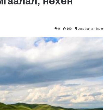
мгаалал, нөхөн
0
160
Less than a minute