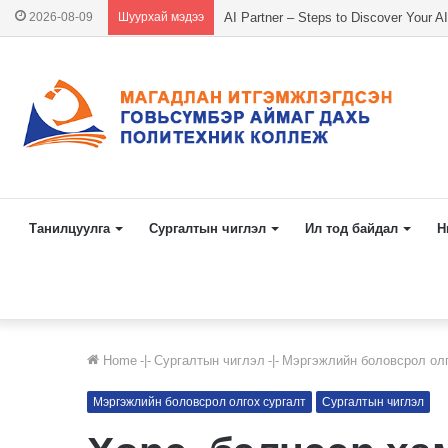
2026-08-09
Шуурхай мэдээ
In First Month as Governor, Abigail 
Танилцуулга
Сургалтын чиглэл
Ил тод байдал
Н
Home
-|-
Сургалтын чиглэл
-|-
Мэргэжлийн боловсрол олг
Мэргэжлийн боловсрол олгох сургалт
Сургалтын чиглэл