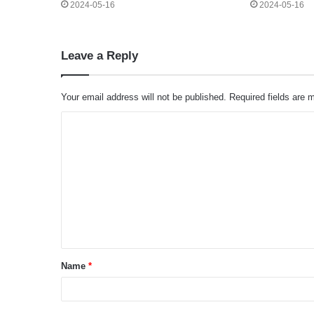
2024-05-16
2024-05-16
Leave a Reply
Your email address will not be published.
Required fields are
C
o
m
m
e
n
t
Name
*
*