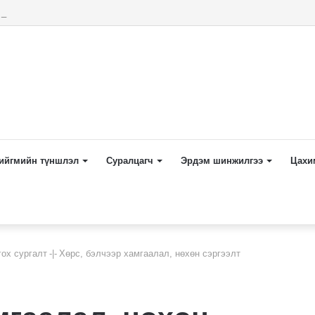
Spanberger Kicks Up Heat From the Right The New York Times
ийгмийн түншлэл
Суралцагч
Эрдэм шинжилгээ
Цахи
ох сургалт
-|-
Хөрс, бэлчээр хамгаалал, нөхөн сэргээлт