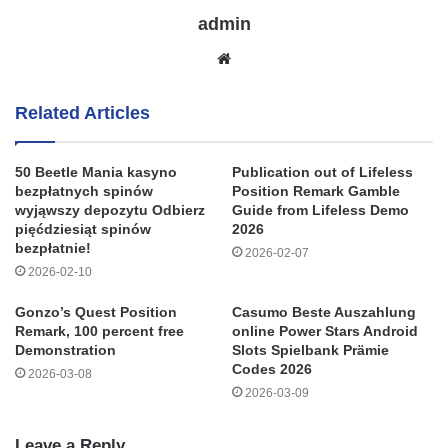
admin
Website
Related Articles
50 Beetle Mania kasyno
Publication out of Lifeless
bezpłatnych spinów
Position Remark Gamble
wyjąwszy depozytu Odbierz
Guide from Lifeless Demo
pięćdziesiąt spinów
2026
bezpłatnie!
2026-02-07
2026-02-10
Gonzo’s Quest Position
Casumo Beste Auszahlung
Remark, 100 percent free
online Power Stars Android
Demonstration
Slots Spielbank Prämie
Codes 2026
2026-03-08
2026-03-09
Leave a Reply