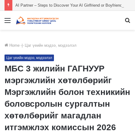
AI Partner – Steps to Discover Your AI Girlfriend or Boyfriend
Menu
S
fo
Home
-|-
Цаг үеийн мэдээ, мэдээлэл
Цаг үеийн мэдээ, мэдээлэл
МБС 3 жилийн ГАГНУУР
мэргэжлийн хөтөлбөрийг
Мэргэжлийн болон техникийн
боловсролын сургалтын
хөтөлбөрийг магадлан
итгэмжлэх комиссын 2026