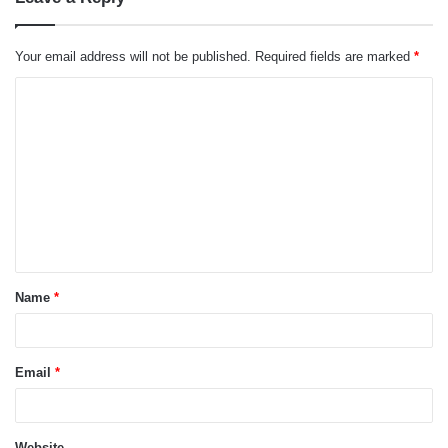
Your email address will not be published.
Required fields are marked
*
C
o
m
m
e
n
t
Name
*
*
Email
*
Website