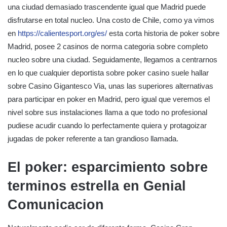
una ciudad demasiado trascendente igual que Madrid puede
disfrutarse en total nucleo. Una costo de Chile, como ya vimos
en
https://calientesport.org/es/
esta corta historia de poker sobre
Madrid, posee 2 casinos de norma categoria sobre completo
nucleo sobre una ciudad. Seguidamente, llegamos a centrarnos
en lo que cualquier deportista sobre poker casino suele hallar
sobre Casino Gigantesco Via, unas las superiores alternativas
para participar en poker en Madrid, pero igual que veremos el
nivel sobre sus instalaciones llama a que todo no profesional
pudiese acudir cuando lo perfectamente quiera y protagoizar
jugadas de poker referente a tan grandioso llamada.
El poker: esparcimiento sobre
terminos estrella en Genial
Comunicacion