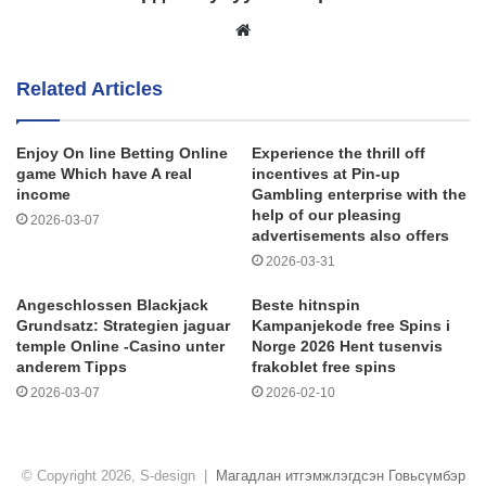
W
e
b
Related Articles
s
i
Enjoy On line Betting Online
Experience the thrill off
t
game Which have A real
incentives at Pin-up
e
income
Gambling enterprise with the
help of our pleasing
2026-03-07
advertisements also offers
2026-03-31
Angeschlossen Blackjack
Beste hitnspin
Grundsatz: Strategien jaguar
Kampanjekode free Spins i
temple Online -Casino unter
Norge 2026 Hent tusenvis
anderem Tipps
frakoblet free spins
2026-03-07
2026-02-10
© Copyright 2026, S-design |
Магадлан итгэмжлэгдсэн Говьсүмбэр