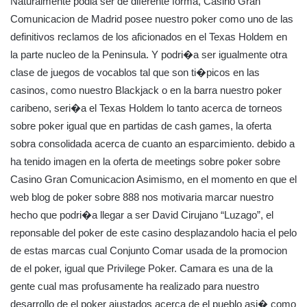
Naturalmente podia ser de diferente forma, Casino Gran
Comunicacion de Madrid posee nuestro poker como uno de las
definitivos reclamos de los aficionados en el Texas Holdem en
la parte nucleo de la Peninsula. Y podri�a ser igualmente otra
clase de juegos de vocablos tal que son ti�picos en las
casinos, como nuestro Blackjack o en la barra nuestro poker
caribeno, seri�a el Texas Holdem lo tanto acerca de torneos
sobre poker igual que en partidas de cash games, la oferta
sobra consolidada acerca de cuanto an esparcimiento. debido a
ha tenido imagen en la oferta de meetings sobre poker sobre
Casino Gran Comunicacion Asimismo, en el momento en que el
web blog de poker sobre 888 nos motivaria marcar nuestro
hecho que podri�a llegar a ser David Cirujano “Luzago”, el
reponsable del poker de este casino desplazandolo hacia el pelo
de estas marcas cual Conjunto Comar usada de la promocion
de el poker, igual que Privilege Poker. Camara es una de la
gente cual mas profusamente ha realizado para nuestro
desarrollo de el poker ajustados acerca de el pueblo asi� como