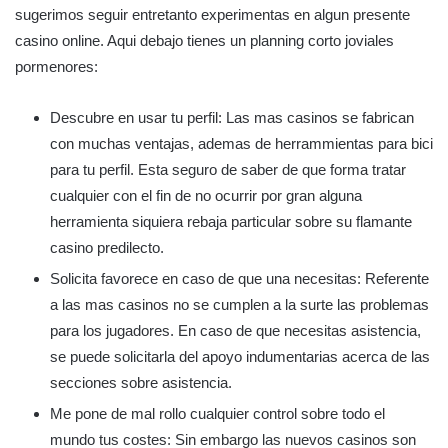
sugerimos seguir entretanto experimentas en algun presente
casino online. Aqui debajo tienes un planning corto joviales
pormenores:
Descubre en usar tu perfil: Las mas casinos se fabrican
con muchas ventajas, ademas de herrammientas para bici
para tu perfil. Esta seguro de saber de que forma tratar
cualquier con el fin de no ocurrir por gran alguna
herramienta siquiera rebaja particular sobre su flamante
casino predilecto.
Solicita favorece en caso de que una necesitas: Referente
a las mas casinos no se cumplen a la surte las problemas
para los jugadores. En caso de que necesitas asistencia,
se puede solicitarla del apoyo indumentarias acerca de las
secciones sobre asistencia.
Me pone de mal rollo cualquier control sobre todo el
mundo tus costes: Sin embargo las nuevos casinos son