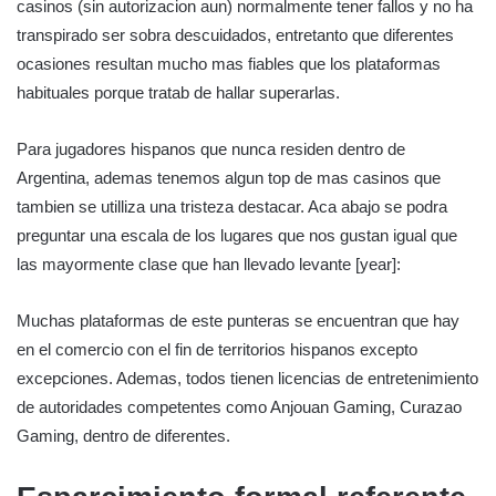
casinos (sin autorizacion aun) normalmente tener fallos y no ha
transpirado ser sobra descuidados, entretanto que diferentes
ocasiones resultan mucho mas fiables que los plataformas
habituales porque tratab de hallar superarlas.
Para jugadores hispanos que nunca residen dentro de
Argentina, ademas tenemos algun top de mas casinos que
tambien se utilliza una tristeza destacar. Aca abajo se podra
preguntar una escala de los lugares que nos gustan igual que
las mayormente clase que han llevado levante [year]:
Muchas plataformas de este punteras se encuentran que hay
en el comercio con el fin de territorios hispanos excepto
excepciones. Ademas, todos tienen licencias de entretenimiento
de autoridades competentes como Anjouan Gaming, Curazao
Gaming, dentro de diferentes.