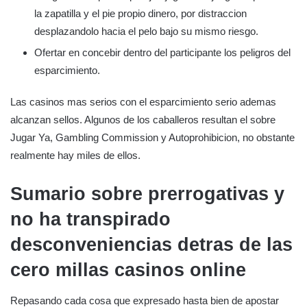
la zapatilla y el pie propio dinero, por distraccion
desplazandolo hacia el pelo bajo su mismo riesgo.
Ofertar en concebir dentro del participante los peligros del
esparcimiento.
Las casinos mas serios con el esparcimiento serio ademas
alcanzan sellos. Algunos de los caballeros resultan el sobre
Jugar Ya, Gambling Commission y Autoprohibicion, no obstante
realmente hay miles de ellos.
Sumario sobre prerrogativas y
no ha transpirado
desconveniencias detras de las
cero millas casinos online
Repasando cada cosa que expresado hasta bien de apostar