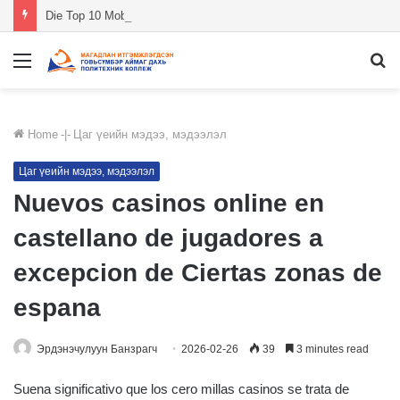
Die Top 10 Mobile Casino Apps mit Echtgeld Spielen 2026
Menu
S
fo
Home
-|-
Цаг үеийн мэдээ, мэдээлэл
Цаг үеийн мэдээ, мэдээлэл
Nuevos casinos online en
castellano de jugadores a
excepcion de Ciertas zonas de
espana
Эрдэнэчулуун Банзрагч
2026-02-26
39
3 minutes read
Suena significativo que los cero millas casinos se trata de