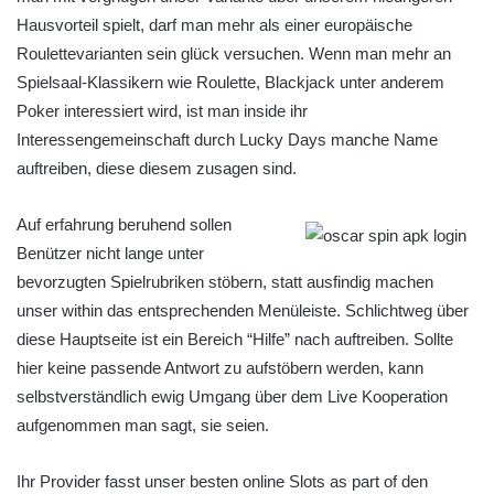
Hausvorteil spielt, darf man mehr als einer europäische
Roulettevarianten sein glück versuchen. Wenn man mehr an
Spielsaal-Klassikern wie Roulette, Blackjack unter anderem
Poker interessiert wird, ist man inside ihr
Interessengemeinschaft durch Lucky Days manche Name
auftreiben, diese diesem zusagen sind.
Auf erfahrung beruhend sollen
Benützer nicht lange unter
bevorzugten Spielrubriken stöbern, statt ausfindig machen
unser within das entsprechenden Menüleiste. Schlichtweg über
diese Hauptseite ist ein Bereich “Hilfe” nach auftreiben. Sollte
hier keine passende Antwort zu aufstöbern werden, kann
selbstverständlich ewig Umgang über dem Live Kooperation
aufgenommen man sagt, sie seien.
Ihr Provider fasst unser besten online Slots as part of den