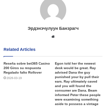
Эрдэнэчулуун Банзрагч
W
e
b
Related Articles
s
i
Reseña sobre bet365 Casino
Egon told her the newest
t
200 Giros su respuesta
desk would be great. Ray
e
Regalado falto Rollover
advised Dana the guy
punished your by pull their
2026-03-19
ears. Ray ultimately caved
and you will found the
consumer are Dana. Beam
informed Peter these people
were examining something
aside to possess a vintage