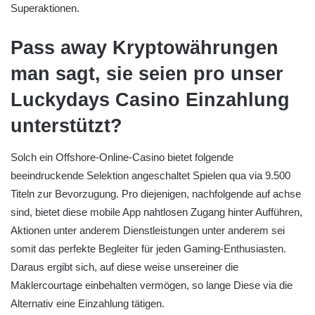
Superaktionen.
Pass away Kryptowährungen
man sagt, sie seien pro unser
Luckydays Casino Einzahlung
unterstützt?
Solch ein Offshore-Online-Casino bietet folgende
beeindruckende Selektion angeschaltet Spielen qua via 9.500
Titeln zur Bevorzugung. Pro diejenigen, nachfolgende auf achse
sind, bietet diese mobile App nahtlosen Zugang hinter Aufführen,
Aktionen unter anderem Dienstleistungen unter anderem sei
somit das perfekte Begleiter für jeden Gaming-Enthusiasten.
Daraus ergibt sich, auf diese weise unsereiner die
Maklercourtage einbehalten vermögen, so lange Diese via die
Alternativ eine Einzahlung tätigen.