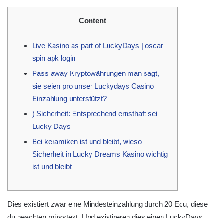
Content
Live Kasino as part of LuckyDays | oscar
spin apk login
Pass away Kryptowährungen man sagt,
sie seien pro unser Luckydays Casino
Einzahlung unterstützt?
) Sicherheit: Entsprechend ernsthaft sei
Lucky Days
Bei keramiken ist und bleibt, wieso
Sicherheit in Lucky Dreams Kasino wichtig
ist und bleibt
Dies existiert zwar eine Mindesteinzahlung durch 20 Ecu, diese
du beachten müsstest. Und existireren dies einen LuckyDays