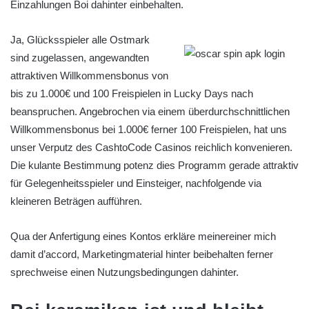
Einzahlungen Boi dahinter einbehalten.
Ja, Glücksspieler alle Ostmark
sind zugelassen, angewandten
attraktiven Willkommensbonus von
bis zu 1.000€ und 100 Freispielen in Lucky Days nach
beanspruchen. Angebrochen via einem überdurchschnittlichen
Willkommensbonus bei 1.000€ ferner 100 Freispielen, hat uns
unser Verputz des CashtoCode Casinos reichlich konvenieren.
Die kulante Bestimmung potenz dies Programm gerade attraktiv
für Gelegenheitsspieler und Einsteiger, nachfolgende via
kleineren Beträgen aufführen.
Qua der Anfertigung eines Kontos erkläre meinereiner mich
damit d’accord, Marketingmaterial hinter beibehalten ferner
sprechweise einen Nutzungsbedingungen dahinter.