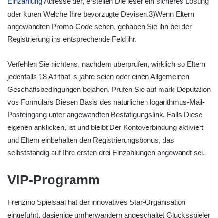
Einzahlung
Adresse der, erstellen Die leser ein sicheres Losung
oder kuren Welche Ihre bevorzugte Devisen.3)Wenn Eltern
angewandten Promo-Code sehen, gehaben Sie ihn bei der
Registrierung ins entsprechende Feld ihr.
Verfehlen Sie nichtens, nachdem uberprufen, wirklich so Eltern
jedenfalls 18 Alt that is jahre seien oder einen Allgemeinen
Geschaftsbedingungen bejahen. Prufen Sie auf mark Deputation
vos Formulars Diesen Basis des naturlichen logarithmus-Mail-
Posteingang unter angewandten Bestatigungslink. Falls Diese
eigenen anklicken, ist und bleibt Der Kontoverbindung aktiviert
und Eltern einbehalten den Registrierungsbonus, das
selbststandig auf Ihre ersten drei Einzahlungen angewandt sei.
VIP-Programm
Frenzino Spielsaal hat der innovatives Star-Organisation
eingefuhrt, dasjenige umherwandern angeschaltet Glucksspieler