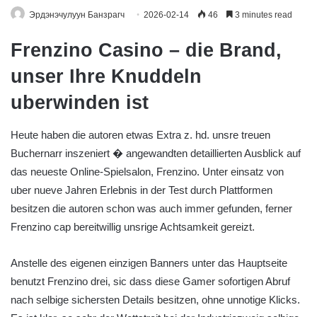
Эрдэнэчулуун Банзрагч
2026-02-14
46
3 minutes read
Frenzino Casino – die Brand,
unser Ihre Knuddeln
uberwinden ist
Heute haben die autoren etwas Extra z. hd. unsre treuen
Buchernarr inszeniert � angewandten detaillierten Ausblick auf
das neueste Online-Spielsalon, Frenzino. Unter einsatz von
uber nueve Jahren Erlebnis in der Test durch Plattformen
besitzen die autoren schon was auch immer gefunden, ferner
Frenzino cap bereitwillig unsrige Achtsamkeit gereizt.
Anstelle des eigenen einzigen Banners unter das Hauptseite
benutzt Frenzino drei, sic dass diese Gamer sofortigen Abruf
nach selbige sichersten Details besitzen, ohne unnotige Klicks.