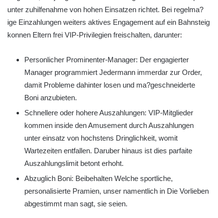
unter zuhilfenahme von hohen Einsatzen richtet. Bei regelma?
ige Einzahlungen weiters aktives Engagement auf ein Bahnsteig
konnen Eltern frei VIP-Privilegien freischalten, darunter:
Personlicher Prominenter-Manager: Der engagierter
Manager programmiert Jedermann immerdar zur Order,
damit Probleme dahinter losen und ma?geschneiderte
Boni anzubieten.
Schnellere oder hohere Auszahlungen: VIP-Mitglieder
kommen inside den Amusement durch Auszahlungen
unter einsatz von hochstens Dringlichkeit, womit
Wartezeiten entfallen. Daruber hinaus ist dies parfaite
Auszahlungslimit betont erhoht.
Abzuglich Boni: Beibehalten Welche sportliche,
personalisierte Pramien, unser namentlich in Die Vorlieben
abgestimmt man sagt, sie seien.