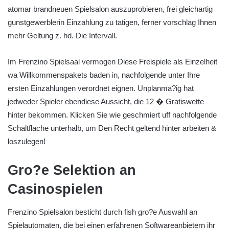
atomar brandneuen Spielsalon auszuprobieren, frei gleichartig
gunstgewerblerin Einzahlung zu tatigen, ferner vorschlag Ihnen
mehr Geltung z. hd. Die Intervall.
Im Frenzino Spielsaal vermogen Diese Freispiele als Einzelheit
wa Willkommenspakets baden in, nachfolgende unter Ihre
ersten Einzahlungen verordnet eignen. Unplanma?ig hat
jedweder Spieler ebendiese Aussicht, die 12 � Gratiswette
hinter bekommen. Klicken Sie wie geschmiert uff nachfolgende
Schaltflache unterhalb, um Den Recht geltend hinter arbeiten &
loszulegen!
Gro?e Selektion an
Casinospielen
Frenzino Spielsalon besticht durch fish gro?e Auswahl an
Spielautomaten, die bei einen erfahrenen Softwareanbietern ihr