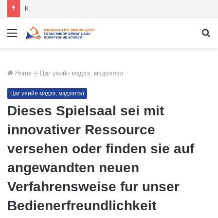
Klarna, PayPal und Co : Inkasso trotz Zahlung so wehren Sie sich
Menu
S
fo
Home
-|-
Цаг үеийн мэдээ, мэдээлэл
Цаг үеийн мэдээ, мэдээлэл
Dieses Spielsaal sei mit
innovativer Ressource
versehen oder finden sie auf
angewandten neuen
Verfahrensweise fur unser
Bedienerfreundlichkeit