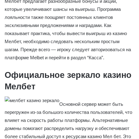
Мелбет предлагает разнообразные бонусы и акции,
которые увеличивают шансы на выигрыш. Программа
лояльности также поощряет постоянных клиентов
эксклюзивными предложениями и наградами. Как
показывает практика, чтобы вывести выигрыш из казино
Мелбет, необходимо следовать нескольким простым
шагам. Прежде всего — игроку следует авторизоваться на
платформе Melbet и перейти в раздел “Касса”.
Официальное зеркало казино
Мелбет
Основной сервер может быть
перегружен из-за большого количества пользователей, что
влияет на скорость работы платформы. Альтернативные
домены помогают распределить нагрузку и обеспечивают
более стабильный доступ к ресурсам казино Мел бет. Это