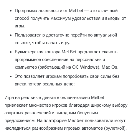
Программа лояльности от Mel bet — это отличный
способ получить максимум удовольствия и выгоды от
игры.
Пользователю достаточно перейти по актуальной
ссылке, чтобы начать игру.
Букмекерская контора Mel Bet предлагает скачать
программное обеспечение на персональный
компьютер (работающий на ОС Windows), Mac Os.
Это позволяет игрокам попробовать свои силы без
риска потери реальных денег.
Игра на реальные деньги в онлайн-казино Melbet
привлекает множество игроков благодаря широкому выбору
азартных развлечений и выгодным бонусным
предложениям. На платформе Мелбет пользователи могут
насладиться разнообразием игровых автоматов (рулеткой),