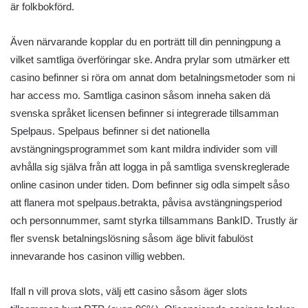
är folkbokförd.
Även närvarande kopplar du en porträtt till din penningpung a
vilket samtliga överföringar ske. Andra prylar som utmärker ett
casino befinner si röra om annat dom betalningsmetoder som ni
har access mo. Samtliga casinon såsom inneha saken dä
svenska språket licensen befinner si integrerade tillsamman
Spelpaus. Spelpaus befinner si det nationella
avstängningsprogrammet som kant mildra individer som vill
avhålla sig själva från att logga in på samtliga svenskreglerade
online casinon under tiden. Dom befinner sig odla simpelt såso
att flanera mot spelpaus.betrakta, påvisa avstängningsperiod
och personnummer, samt styrka tillsammans BankID. Trustly är
fler svensk betalningslösning såsom äge blivit fabulöst
innevarande hos casinon villig webben.
Ifall n vill prova slots, välj ett casino såsom äger slots