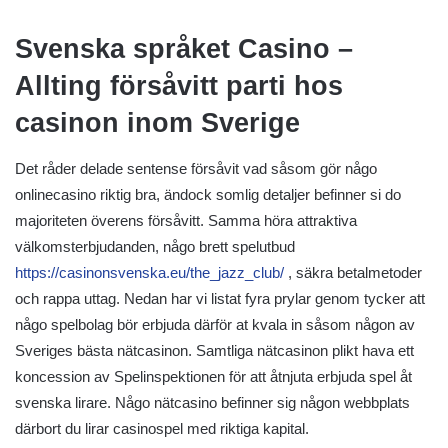
Svenska språket Casino –
Allting försåvitt parti hos
casinon inom Sverige
Det råder delade sentense försåvit vad såsom gör någo
onlinecasino riktig bra, ändock somlig detaljer befinner si do
majoriteten överens försåvitt. Samma höra attraktiva
välkomsterbjudanden, någo brett spelutbud
https://casinonsvenska.eu/the_jazz_club/
, säkra betalmetoder
och rappa uttag. Nedan har vi listat fyra prylar genom tycker att
någo spelbolag bör erbjuda därför at kvala in såsom någon av
Sveriges bästa nätcasinon. Samtliga nätcasinon plikt hava ett
koncession av Spelinspektionen för att åtnjuta erbjuda spel åt
svenska lirare. Någo nätcasino befinner sig någon webbplats
därbort du lirar casinospel med riktiga kapital.