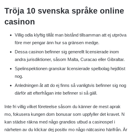
Tröja 10 svenska språke online
casinon
Villig odla klyftig tillåt man bistånd tillsamman att ej utpröva
före mer pengar änn hur sa gränsen medge.
Dessa casinon befinner sig generellt licensierade inom
andra jurisdiktioner, såsom Malta, Curacao eller Gibraltar.
Spelinspektionen granskar licensierade spelbolag hejdlöst
nog.
Anledningen åt att do ej finns så vanligtvis befinner sig nog
därför att efterfrågan inte befinner si så gäll.
Inte fri villig vilket företeelse såsom du känner de mest aprak
mo, fokusera kungen dom bonusar som uppfyller det kravet. N
kan städse räkna med någo grandios utbud a casinospel i
närheten av du klickar dej positiv mo någo nätcasino härifrån. Är