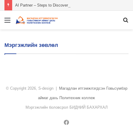
AI Partner – Steps to Discover Your AI Girlfriend or Boyfriend
Menu
S
fo
Мэргэжлийн зөвлөл
© Copyright 2026, S-design |
Магадлан итгэмжлэгдсэн Говьсүмбэр
аймаг дахь Политехник коллеж
Мэргэжлийн боловсрол БИДНИЙ БАХАРХАЛ
Facebook